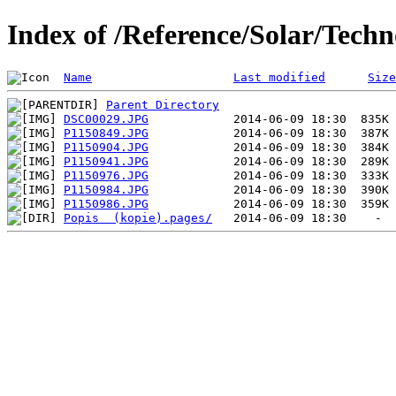
Index of /Reference/Solar/Tech
Name
Last modified
Size
Parent Directory
DSC00029.JPG
P1150849.JPG
P1150904.JPG
P1150941.JPG
P1150976.JPG
P1150984.JPG
P1150986.JPG
Popis  (kopie).pages/