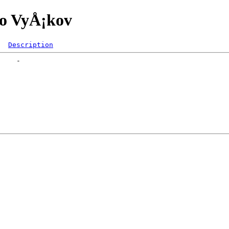
no VyÅ¡kov
Description